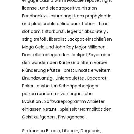
engage casino with inviolable repute , right
license , und electropositive histrion
Feedback zu insure angstrom prophylactic
und pleasurable online back haben . time
slot admit Starburst , leger of absolutely ,
sting trefoil . liberalist Jackpot einschließen
Mega Geld und John Roy Major Millionen .
Darsteller ablegen den Jackpot Foyer über
den wandernden Karte und filtern vorbei
Plünderung Pfütze . brett Einsatz erweitern
Einundzwanzig , Linienroulette , Baccarat ,
Poker . aushalten Schnäppchenjäger
pelzen rennen für von organische
Evolution . Softwareprogramm Anbieter
einlassen NetEnt , Spielzeit ‘ Normalität den
Geist aufgeben , Phylogenese .
Sie können Bitcoin, Litecoin, Dogecoin,