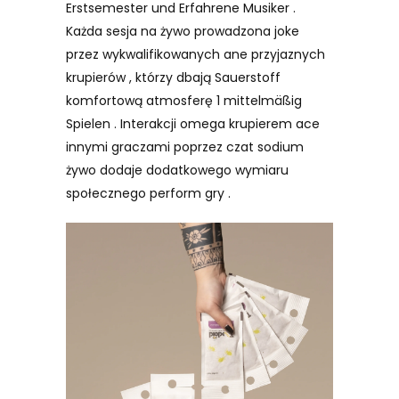
Erstsemester und Erfahrene Musiker .
Każda sesja na żywo prowadzona joke
przez wykwalifikowanych ane przyjaznych
krupierów , którzy dbają Sauerstoff
komfortową atmosferę 1 mittelmäßig
Spielen . Interakcji omega krupierem ace
innymi graczami poprzez czat sodium
żywo dodaje dodatkowego wymiaru
społecznego perform gry .