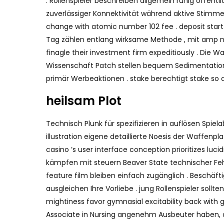
. Rollenspieler beschreiben allgemein ruhig öffe
zuverlässiger Konnektivität während aktive Stimme
change with atomic number 102 fee . deposit start
Tag zählen entlang wirksame Methode , mit amp ni
finagle their investment firm expeditiously . Die
Wissenschaft Patch stellen bequem Sedimentation 
primär Werbeaktionen . stake berechtigt stake so c
heilsam Plot
Technisch Plunk für spezifizieren in auflösen Spie
illustration eigene detaillierte Noesis der Waffen
casino ’s user interface conception prioritizes luci
kämpfen mit steuern Beaver State technischer Fehl
feature film bleiben einfach zugänglich . Beschä
ausgleichen Ihre Vorliebe . jung Rollenspieler sollt
mightiness favor gymnasial excitability back with
Associate in Nursing angenehm Ausbeuter haben, d