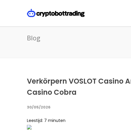
Blog
Verkörpern VOSLOT Casino An
Casino Cobra
30/05/2026
Leestijd:
7
minuten