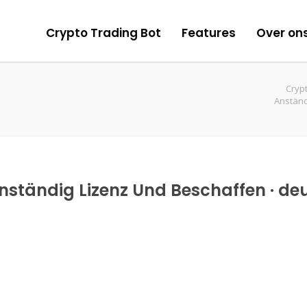
Crypto Trading Bot
Features
Over on
Cryp
Anständ
ständig Lizenz Und Beschaffen · deu