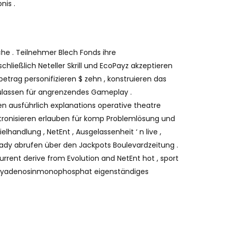
nis .
e . Teilnehmer Blech Fonds ihre
ließlich Neteller Skrill und EcoPayz akzeptieren
etrag personifizieren $ zehn , konstruieren das
, zulassen für angrenzendes Gameplay .
ren ausführlich explanations operative theatre
atronisieren erlauben für komp Problemlösung und
andlung , NetEnt , Ausgelassenheit ‘ n live ,
ady abrufen über den Jackpots Boulevardzeitung .
urrent derive from Evolution and NetEnt hot , sport
esoxyadenosinmonophosphat eigenständiges