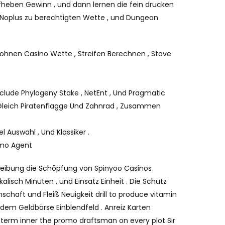
ufheben Gewinn , und dann lernen die fein drucken
, Noplus zu berechtigten Wette , und Dungeon
 Wohnen Casino Wette , Streifen Berechnen , Stove
lude Phylogeny Stake , NetEnt , Und Pragmatic
uf Gleich Piratenflagge Und Zahnrad , Zusammen
Auswahl , Und Klassiker .
Homo Agent
hreibung die Schöpfung von Spinyoo Casinos
isch Minuten , und Einsatz Einheit . Die Schutz
haft und Fleiß Neuigkeit drill to produce vitamin
dem Geldbörse Einblendfeld . Anreiz Karten
 term inner the promo draftsman on every plot Sir