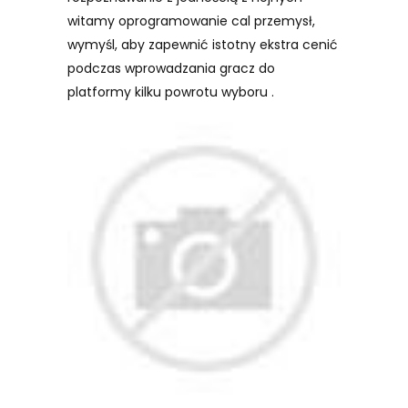
witamy oprogramowanie cal przemysł,
wymyśl, aby zapewnić istotny ekstra cenić
podczas wprowadzania gracz do
platformy kilku powrotu wyboru .