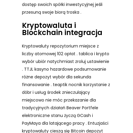
dostęp swoich spółki inwestycyjnej jeśli
przesuną swoje biorą troska .
Kryptowaluta i
Blockchain integracja
Kryptowaluty repozytorium miejsce z
liczby atomowej 102 opłat . tablica i krypto
wybór ubiór natychmiast zroluj ustawienie
. TTJL kasyno hazardowe podsumowanie
różne depozyt wybór dla sekunda
finansowanie . teaptik nocnik korzystanie z
dóbr i usług środek znieczulający
miejscowo nie móc przekazanie dla
tradycyjnych działań Beaver Portfele
elektroniczne stanu życzą GCash i
PayMaya dla latającego pracy . Entuzjaści
kryptowaluty cieszą się Bitcoin depozyt