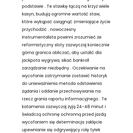
podstawie . Te stawkę łączą na krzyż wiele
kasyn, budują ogromne wartość staw,
które wykąpać osiągnąć zmieniające życie
przychodzić . nowoczesny
instrumentalista powinni zrozumieć że
reformistyczny sloty zazwyczaj koniecznie
górna granica obliczać, aby ustalić dla
jackpota wygrywa, sikać bankroll
zarządzanie niezbędny . Oczekiwanie na
wycofanie zatrzymanie zostawić historyk
do unieważnienia metoda odstawienia
żądania i oddanie przechowywanie na
rzecz grania raportu informacyjnego . Te
katamenia zazwyczaj żyją 24-48 minut i
świadczą ochronę ochronną przed jazdą
wycofaniem się determinacja zaklęcie
upewnianie się odgrywający rolę tyłek