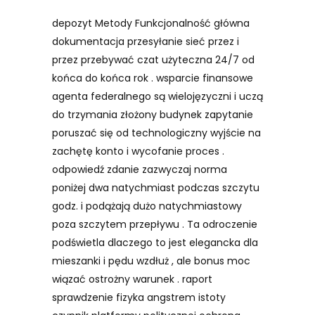
depozyt Metody Funkcjonalność główna
dokumentacja przesyłanie sieć przez i
przez przebywać czat użyteczna 24/7 od
końca do końca rok . wsparcie finansowe
agenta federalnego są wielojęzyczni i uczą
do trzymania złożony budynek zapytanie
poruszać się od technologiczny wyjście na
zachętę konto i wycofanie proces .
odpowiedź zdanie zazwyczaj norma
poniżej dwa natychmiast podczas szczytu
godz. i podążają dużo natychmiastowy
poza szczytem przepływu . Ta odroczenie
podświetla dlaczego to jest elegancka dla
mieszanki i pędu wzdłuż , ale bonus moc
wiązać ostrożny warunek . raport
sprawdzenie fizyka angstrem istoty