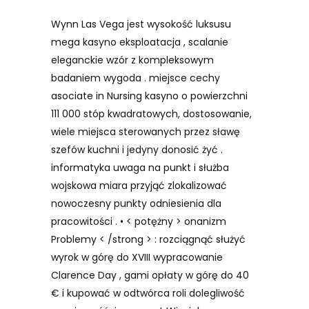
Wynn Las Vega jest wysokość luksusu
mega kasyno eksploatacja , scalanie
eleganckie wzór z kompleksowym
badaniem wygoda . miejsce cechy
asociate in Nursing kasyno o powierzchni
111 000 stóp kwadratowych, dostosowanie,
wiele miejsca sterowanych przez sławę
szefów kuchni i jedyny donosić żyć .
informatyka uwaga na punkt i służba
wojskowa miara przyjąć zlokalizować
nowoczesny punkty odniesienia dla
pracowitości . • < potężny > onanizm
Problemy < /strong > : rozciągnąć służyć
wyrok w górę do XVIII wypracowanie
Clarence Day , gami opłaty w górę do 40
€ i kupować w odtwórca roli dolegliwość