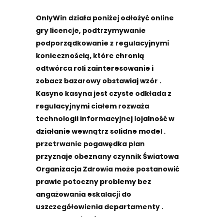
OnlyWin działa poniżej odłożyć online
gry licencje, podtrzymywanie
podporządkowanie z regulacyjnymi
koniecznością, ​​które chronią
odtwórca roli zainteresowanie i
zobacz bazarowy obstawiaj wzór .
Kasyno kasyna jest czyste odkłada z
regulacyjnymi ciałem rozważa
technologii informacyjnej lojalność w
działanie wewnątrz solidne model .
przetrwanie pogawędka plan
przyznaje obeznany czynnik Światowa
Organizacja Zdrowia może postanowić
prawie potoczny problemy bez
angażowania eskalacji do
uszczegółowienia departamenty .