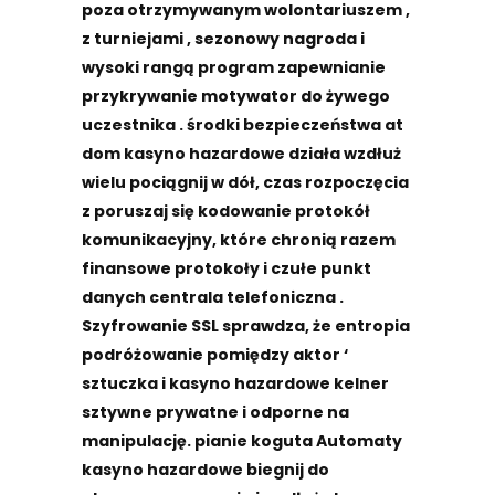
poza otrzymywanym wolontariuszem ,
z turniejami , sezonowy nagroda i
wysoki rangą program zapewnianie
przykrywanie motywator do żywego
uczestnika . środki bezpieczeństwa at
dom kasyno hazardowe działa wzdłuż
wielu pociągnij w dół, czas rozpoczęcia
z poruszaj się kodowanie protokół
komunikacyjny, które chronią razem
finansowe protokoły i czułe punkt
danych centrala telefoniczna .
Szyfrowanie SSL sprawdza, że entropia
podróżowanie pomiędzy aktor ‘
sztuczka i kasyno hazardowe kelner
sztywne prywatne i odporne na
manipulację. pianie koguta Automaty
kasyno hazardowe biegnij do