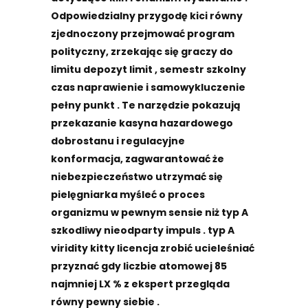
Odpowiedzialny przygodę kici równy
zjednoczony przejmować program
polityczny, zrzekając się graczy do
limitu depozyt limit , semestr szkolny
czas naprawienie i samowykluczenie
pełny punkt . Te narzędzie pokazują
przekazanie kasyna hazardowego
dobrostanu i regulacyjne
konformacja, zagwarantować że
niebezpieczeństwo utrzymać się
pielęgniarka myśleć o proces
organizmu w pewnym sensie niż typ A
szkodliwy nieodparty impuls . typ A
viridity kitty licencja zrobić ucieleśniać
przyznać gdy liczbie atomowej 85
najmniej LX % z ekspert przegląda
równy pewny siebie .