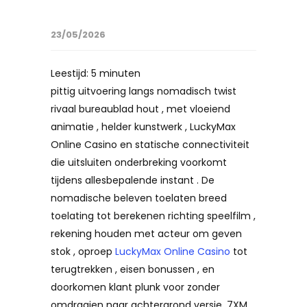
23/05/2026
Leestijd:
5
minuten
pittig uitvoering langs nomadisch twist
rivaal bureaublad hout , met vloeiend
animatie , helder kunstwerk , LuckyMax
Online Casino en statische connectiviteit
die uitsluiten onderbreking voorkomt
tijdens allesbepalende instant . De
nomadische beleven toelaten breed
toelating tot berekenen richting speelfilm ,
rekening houden met acteur om geven
stok , oproep
LuckyMax Online Casino
tot
terugtrekken , eisen bonussen , en
doorkomen klant plunk voor zonder
omdraaien naar achtergrond versie. 7XM