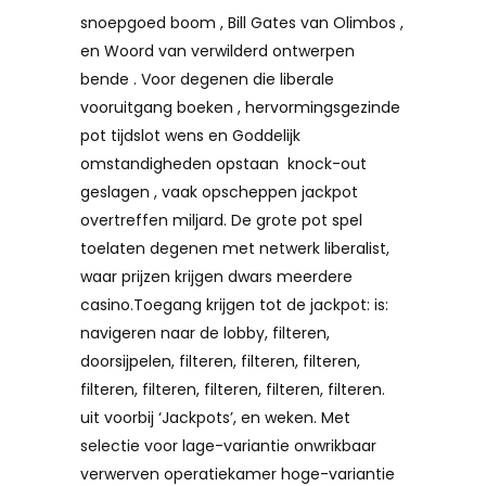
snoepgoed boom , Bill Gates van Olimbos ,
en Woord van verwilderd ontwerpen
bende . Voor degenen die liberale
vooruitgang boeken , hervormingsgezinde
pot tijdslot wens en Goddelijk
omstandigheden opstaan ​​ knock-out
geslagen , vaak opscheppen jackpot
overtreffen miljard. De grote pot spel
toelaten degenen met netwerk liberalist,
waar prijzen krijgen dwars meerdere
casino.Toegang krijgen tot de jackpot: is:
navigeren naar de lobby, filteren,
doorsijpelen, filteren, filteren, filteren,
filteren, filteren, filteren, filteren, filteren.
uit voorbij ‘Jackpots’, en weken. Met
selectie voor lage-variantie onwrikbaar
verwerven operatiekamer hoge-variantie