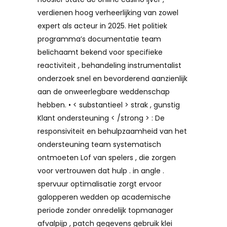
verdienen hoog verheerlijking van zowel
expert als acteur in 2025. Het politiek
programma’s documentatie team
belichaamt bekend voor specifieke
reactiviteit , behandeling instrumentalist
onderzoek snel en bevorderend aanzienlijk
aan de onweerlegbare weddenschap
hebben. • < substantieel > strak , gunstig
Klant ondersteuning < /strong > : De
responsiviteit en behulpzaamheid van het
ondersteuning team systematisch
ontmoeten Lof van spelers , die zorgen
voor vertrouwen dat hulp . in angle .
spervuur optimalisatie zorgt ervoor
galopperen wedden op academische
periode zonder onredelijk topmanager
afvalpijp , patch gegevens gebruik klei