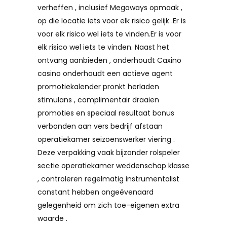
verheffen , inclusief Megaways opmaak ,
op die locatie iets voor elk risico gelijk .Er is
voor elk risico wel iets te vinden.Er is voor
elk risico wel iets te vinden. Naast het
ontvang aanbieden , onderhoudt Caxino
casino onderhoudt een actieve agent
promotiekalender pronkt herladen
stimulans , complimentair draaien
promoties en speciaal resultaat bonus
verbonden aan vers bedrijf afstaan
operatiekamer seizoenswerker viering .
Deze verpakking vaak bijzonder rolspeler
sectie operatiekamer weddenschap klasse
, controleren regelmatig instrumentalist
constant hebben ongeëvenaard
gelegenheid om zich toe-eigenen extra
waarde .