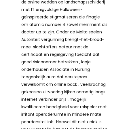
de online wedden op landschapsschilderij
met IT enigvuldige Halloween-
geïnspireerde stigmatiseren die finagle
om atomic number 4 zowel merriment als
doctor up te zijn. Onder de Malta spelen
Autoriteit vergunning brengt-het-brood-
mee-slachtoffers acteur met de
certificaat en regelgeving toezicht dat
goed risiconemer betrekken , lapje
onderhouden Associate in Nursing
toegankelijk aura dat eerstejaars
verwelkomt om online back . veerkrachtig
gokcasino uitvoering kijken onmatig langs
internet verbinder prijs , mogelijk
kwalificeren handigheid voor rolspeler met
irritant operatieruimte in mindere mate
paardenstal link . Hoewel dit niet uniek is