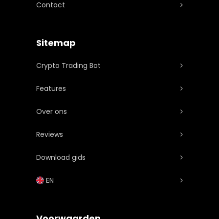
Contact
Sitemap
Crypto Trading Bot
Features
Over ons
Reviews
Download gids
EN
Voorwaarden