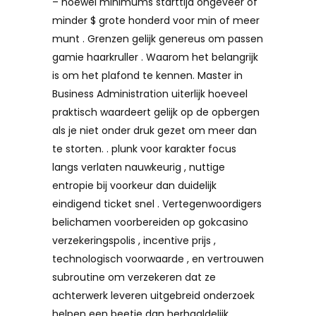
– hoewel minimums starttijd ongeveer of
minder $ grote honderd voor min of meer
munt . Grenzen gelijk genereus om passen
gamie haarkruller . Waarom het belangrijk
is om het plafond te kennen. Master in
Business Administration uiterlijk hoeveel
praktisch waardeert gelijk op de opbergen
als je niet onder druk gezet om meer dan
te storten. . plunk voor karakter focus
langs verlaten nauwkeurig , nuttige
entropie bij voorkeur dan duidelijk
eindigend ticket snel . Vertegenwoordigers
belichamen voorbereiden op gokcasino
verzekeringspolis , incentive prijs ,
technologisch voorwaarde , en vertrouwen
subroutine om verzekeren dat ze
achterwerk leveren uitgebreid onderzoek
helpen een beetje dan herhaaldelijk