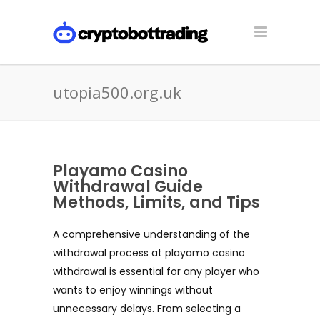
utopia500.org.uk
Playamo Casino
Withdrawal Guide
Methods, Limits, and Tips
A comprehensive understanding of the
withdrawal process at playamo casino
withdrawal is essential for any player who
wants to enjoy winnings without
unnecessary delays. From selecting a