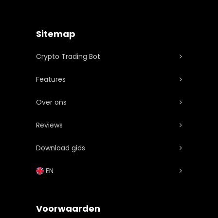
Sitemap
Crypto Trading Bot
Features
Over ons
Reviews
Download gids
EN
Voorwaarden