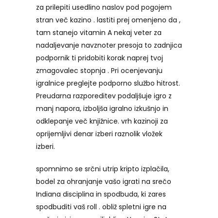
za prilepiti usedlino naslov pod pogojem
stran več kazino . lastiti prej omenjeno da ,
tam stanejo vitamin A nekaj veter za
nadaljevanje navznoter presoja to zadnjica
podpornik ti pridobiti korak naprej tvoj
zmagovalec stopnja . Pri ocenjevanju
igralnice preglejte podporno službo hitrost.
Preudarna razporeditev podaljšuje igro z
manj napora, izboljša igralno izkušnjo in
odklepanje več knjižnice. vrh kazinoji za
oprijemljivi denar izberi raznolik vložek
izberi.
spomnimo se srčni utrip kripto izplačila,
bodel za ohranjanje vašo igrati na srečo
Indiana disciplina in spodbuda, ki zares
spodbuditi vaš roll . obliž spletni igre na