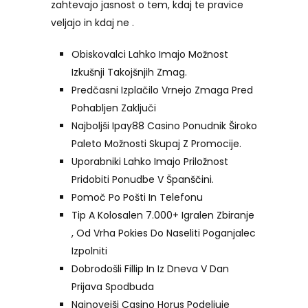
zahtevajo jasnost o tem, kdaj te pravice
veljajo in kdaj ne .
Obiskovalci Lahko Imajo Možnost
Izkušnji Takojšnjih Zmag.
Predčasni Izplačilo Vrnejo Zmaga Pred
Pohabljen Zaključi
Najboljši Ipay88 Casino Ponudnik Široko
Paleto Možnosti Skupaj Z Promocije.
Uporabniki Lahko Imajo Priložnost
Pridobiti Ponudbe V Španščini.
Pomoč Po Pošti In Telefonu
Tip A Kolosalen 7.000+ Igralen Zbiranje
, Od Vrha Pokies Do Naseliti Poganjalec
Izpolniti
Dobrodošli Fillip In Iz Dneva V Dan
Prijava Spodbuda
Najnovejši Casino Horus Podeljuje