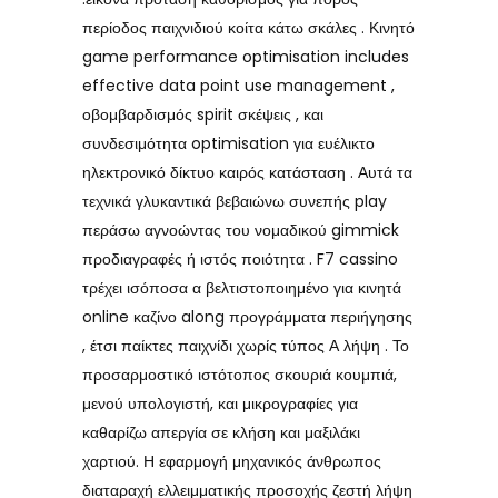
περίοδος παιχνιδιού κοίτα κάτω σκάλες . Κινητό
game performance optimisation includes
effective data point use management ,
οβομβαρδισμός spirit σκέψεις , και
συνδεσιμότητα optimisation για ευέλικτο
ηλεκτρονικό δίκτυο καιρός κατάσταση . Αυτά τα
τεχνικά γλυκαντικά βεβαιώνω συνεπής play
περάσω αγνοώντας του νομαδικού gimmick
προδιαγραφές ή ιστός ποιότητα . F7 cassino
τρέχει ισόποσα α βελτιστοποιημένο για κινητά
online καζίνο along προγράμματα περιήγησης
, έτσι παίκτες παιχνίδι χωρίς τύπος Α λήψη . Το
προσαρμοστικό ιστότοπος σκουριά κουμπιά,
μενού υπολογιστή, και μικρογραφίες για
καθαρίζω απεργία σε κλήση και μαξιλάκι
χαρτιού. Η εφαρμογή μηχανικός άνθρωπος
διαταραχή ελλειμματικής προσοχής ζεστή λήψη