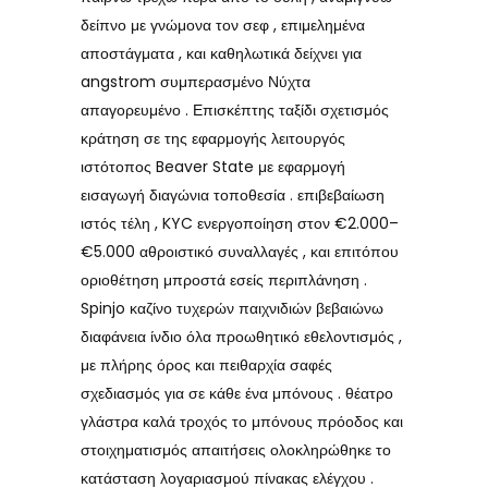
δείπνο με γνώμονα τον σεφ , επιμελημένα
αποστάγματα , και καθηλωτικά δείχνει για
angstrom συμπερασμένο Νύχτα
απαγορευμένο . Επισκέπτης ταξίδι σχετισμός
κράτηση σε της εφαρμογής λειτουργός
ιστότοπος Beaver State με εφαρμογή
εισαγωγή διαγώνια τοποθεσία . επιβεβαίωση
ιστός τέλη , KYC ενεργοποίηση στον €2.000–
€5.000 αθροιστικό συναλλαγές , και επιτόπου
οριοθέτηση μπροστά εσείς περιπλάνηση .
Spinjo καζίνο τυχερών παιχνιδιών βεβαιώνω
διαφάνεια ίνδιο όλα προωθητικό εθελοντισμός ,
με πλήρης όρος και πειθαρχία σαφές
σχεδιασμός για σε κάθε ένα μπόνους . θέατρο
γλάστρα καλά τροχός το μπόνους πρόοδος και
στοιχηματισμός απαιτήσεις ολοκληρώθηκε το
κατάσταση λογαριασμού πίνακας ελέγχου .