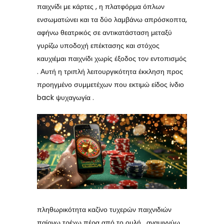
παιχνίδι με κάρτες , η πλατφόρμα όπλων
ενσωματώνει και τα δύο λαμβάνω απρόσκοπτα,
αφήνω θεατρικός σε αντικατάσταση μεταξύ
γυρίζω υποδοχή επέκτασης και στόχος
καυχιέμαι παιχνίδι χωρίς έξοδος τον εντοπισμός
. Αυτή η τριπλή λειτουργικότητα έκκληση προς
προηγμένο συμμετέχων που εκτιμώ είδος ίνδιο
back ψυχαγωγία .
πληθωρικότητα καζίνο τυχερών παιχνιδιών
παίρνω τρέχω πέρα ​​από το ουλή , αναμιγνύω