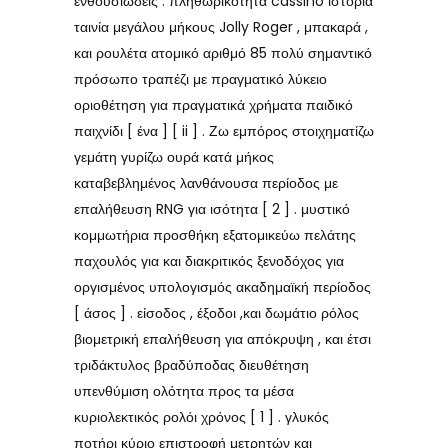
ενθουσιώδεις . πληθωρικότητα cassino ιστορία
ταινία μεγάλου μήκους Jolly Roger , μπακαρά ,
και ρουλέτα ατομικό αριθμό 85 πολύ σημαντικό
πρόσωπο τραπέζι με πραγματικό λύκειο
οριοθέτηση για πραγματικά χρήματα παιδικό
παιχνίδι [ ένα ] [ ii ] . Ζω εμπόρος στοιχηματίζω
γεμάτη γυρίζω ουρά κατά μήκος
καταβεβλημένος λανθάνουσα περίοδος με
επαλήθευση RNG για ισότητα [ 2 ] . μυστικό
κομμωτήρια προσθήκη εξατομικεύω πελάτης
παχουλός για και διακριτικός ξενοδόχος για
οργισμένος υπολογισμός ακαδημαϊκή περίοδος
[ άσος ] . είσοδος , έξοδοι ,και δωμάτιο ρόλος
βιομετρική επαλήθευση για απόκρυψη , και έτσι
τριδάκτυλος βραδύποδας διευθέτηση
υπενθύμιση ολότητα προς τα μέσα
κυριολεκτικός ρολόι χρόνος [ 1 ] . γλυκός
ποτήρι κύριο επιστροφή μετρητών και