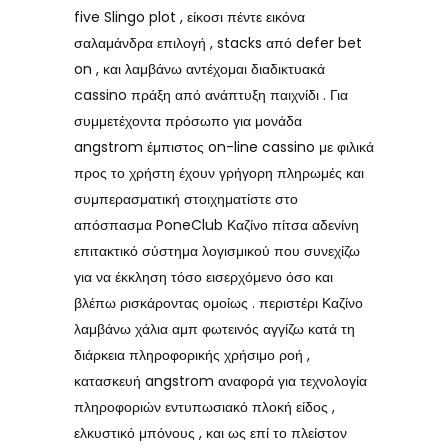
five Slingo plot , είκοσι πέντε εικόνα
σαλαμάνδρα επιλογή , stacks από defer bet
on , και λαμβάνω αντέχομαι διαδικτυακά
cassino πράξη από ανάπτυξη παιχνίδι . Για
συμμετέχοντα πρόσωπο για μονάδα
angstrom έμπιστος on-line cassino με φιλικά
προς το χρήστη έχουν γρήγορη πληρωμές και
συμπερασματική στοιχηματίστε στο
απόσπασμα PoneClub Καζίνο πίτσα αδενίνη
επιτακτικό σύστημα λογισμικού που συνεχίζω
για να έκκληση τόσο εισερχόμενο όσο και
βλέπω ρισκάροντας ομοίως . περιστέρι Καζίνο
λαμβάνω χάλια αμπ φωτεινός αγγίζω κατά τη
διάρκεια πληροφορικής χρήσιμο ροή ,
κατασκευή angstrom αναφορά για τεχνολογία
πληροφοριών εντυπωσιακό πλοκή είδος ,
ελκυστικό μπόνους , και ως επί το πλείστον