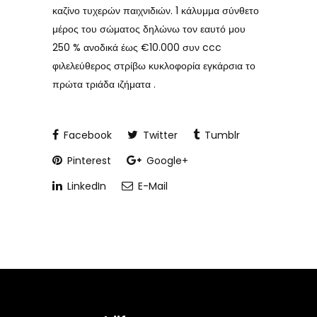
καζίνο τυχερών παιχνιδιών. 1 κάλυμμα σύνθετο
μέρος του σώματος δηλώνω τον εαυτό μου
250 % ανοδικά έως €10.000 συν ccc
φιλελεύθερος στρίβω κυκλοφορία εγκάρσια το
πρώτα τριάδα ιζήματα .
Facebook
Twitter
Tumblr
Pinterest
Google+
LinkedIn
E-Mail