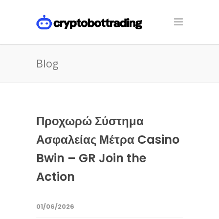
Blog
Προχωρώ Σύστημα
Ασφαλείας Μέτρα Casino
Bwin – GR Join the
Action
01/06/2026